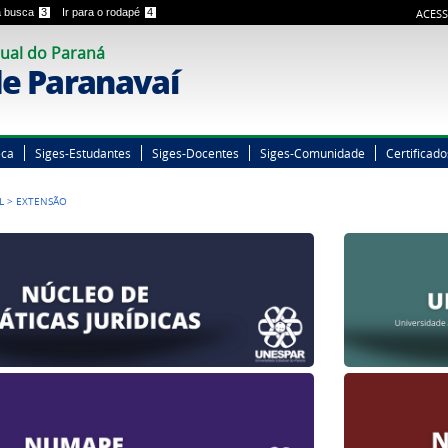
 a busca
3
Ir para o rodapé
4
ACESS
ual do Paraná
e Paranavaí
eca
Siges-Estudantes
Siges-Docentes
Siges-Comunidade
Certificado
L
>
EXTENSÃO