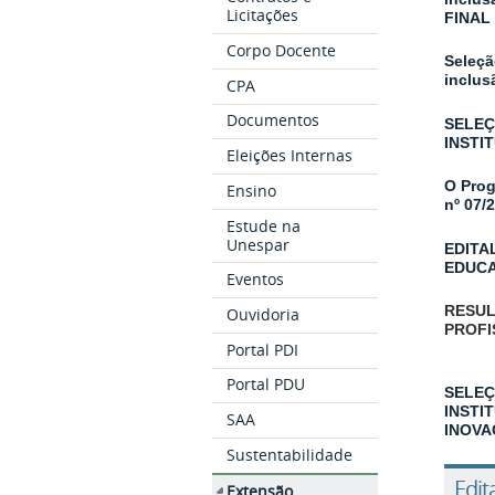
Licitações
FINA
Corpo Docente
Seleçã
inclus
CPA
Documentos
SELEÇ
INSTI
Eleições Internas
O Prog
Ensino
nº 07/
Estude na
Unespar
EDITA
EDUCA
Eventos
RESUL
Ouvidoria
PROFI
Portal PDI
Portal PDU
SELEÇ
INSTI
SAA
INOVA
Sustentabilidade
Edit
Extensão