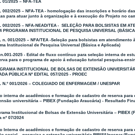
 01/2025 – NFA-TEA
 002/2025 – NFA-TEA - homologação das inscrições e horário das 
tas para atuar junto à organização e à execução do Projeto no c
L 002/2025 – NFA-NEAD/TEA - SELEÇÃO PARA BOLSISTAS EM 
24 PROGRAMA INSTITUCIONAL DE PESQUISA UNIVERSAL (BÁSICA 
 n. 001/2025 – NFA/TEA -Seleção para bolsistas em atendimento 
ma Institucional de Pesquisa Universal (Básica e Aplicada)
 n.001-2025 - Edital de fluxo contínuo para seleção interna de e
erva para o programa de apoio á educação tutorial pesquisa-ensi
GRAMA INSTITUCIONAL DE BOLSAS DE EXTENSÃO UNIVERSITÁRI
DA PÚBLICA Nº EDITAL 057/2025 - PROEC
L N.º 001/2026 – COLEGIADO DE ENFERMAGEM / UNESPAR
o interna de acadêmicos e formação de cadastro de reserva para 
ensão universitária – PIBEX (Fundação Araucária) - Resultado Fin
rama Institucional de Bolsas de Extensão Universitária – PIBEX 
a nº 07/2024
o Interna de acadêmicos e formação de cadastro de reserva para 
ão social – pesquisa e extensão universitária PIBIS/Unespar (Fu