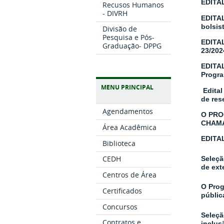
EDITAL
Recusos Humanos
- DIVRH
EDITAL
bolsis
Divisão de
Pesquisa e Pós-
EDITA
Graduação- DPPG
23/20
EDITAL
Progra
MENU PRINCIPAL
Edital
de res
Agendamentos
O PRO
CHAMA
Área Acadêmica
EDITA
Biblioteca
CEDH
Seleçã
de ext
Centros de Área
O Prog
Certificados
públic
Concursos
Seleçã
Contratos e
inclus