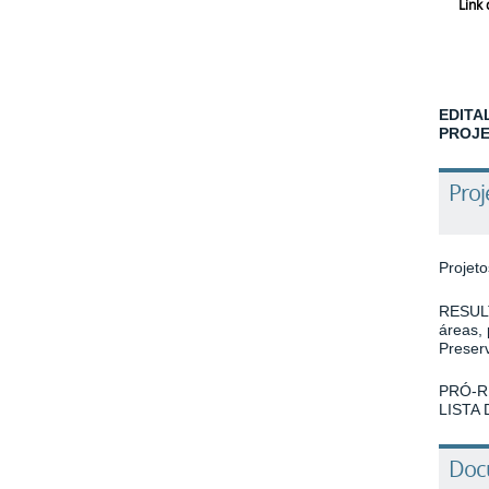
Link do
EDITAL
PROJET
Proj
Projet
RESULT
áreas,
Preserv
PRÓ-R
LISTA
Docu