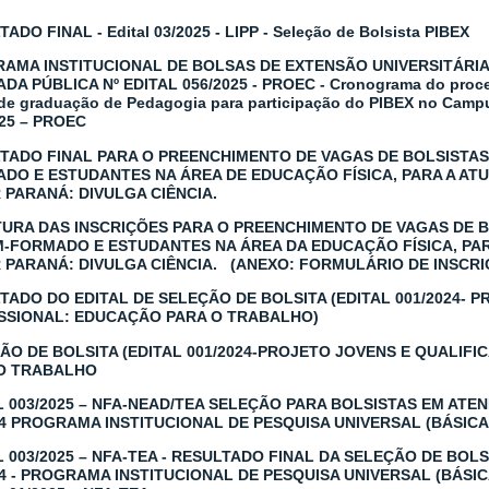
ADO FINAL - Edital 03/2025 - LIPP - Seleção de Bolsista PIBEX
AMA INSTITUCIONAL DE BOLSAS DE EXTENSÃO UNIVERSITÁRIA 
A PÚBLICA Nº EDITAL 056/2025 - PROEC - Cronograma do proces
de graduação de Pedagogia para participação do PIBEX no Campu
025 – PROEC
TADO FINAL PARA O PREENCHIMENTO DE VAGAS DE BOLSISTA
DO E ESTUDANTES NA ÁREA DE EDUCAÇÃO FÍSICA, PARA A A
 PARANÁ: DIVULGA CIÊNCIA.
URA DAS INSCRIÇÕES PARA O PREENCHIMENTO DE VAGAS DE 
-FORMADO E ESTUDANTES NA ÁREA DA EDUCAÇÃO FÍSICA, P
 PARANÁ: DIVULGA CIÊNCIA.
(ANEXO: FORMULÁRIO DE INSCRI
TADO DO EDITAL DE SELEÇÃO DE BOLSITA (EDITAL 001/2024- 
SSIONAL: EDUCAÇÃO PARA O TRABALHO)
ÃO DE BOLSITA (EDITAL 001/2024-PROJETO JOVENS E QUALIF
O TRABALHO
L 003/2025 – NFA-NEAD/TEA SELEÇÃO PARA BOLSISTAS EM AT
24 PROGRAMA INSTITUCIONAL DE PESQUISA UNIVERSAL (BÁSICA
L 003/2025 – NFA-TEA - RESULTADO FINAL DA SELEÇÃO DE BOL
24 - PROGRAMA INSTITUCIONAL DE PESQUISA UNIVERSAL (BÁSIC