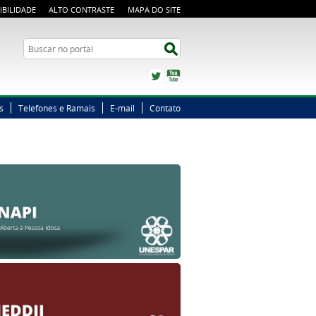
IBILIDADE
ALTO CONTRASTE
MAPA DO SITE
Busca
Buscar no portal
Twitter
YouTube
s
Telefones e Ramais
E-mail
Contato