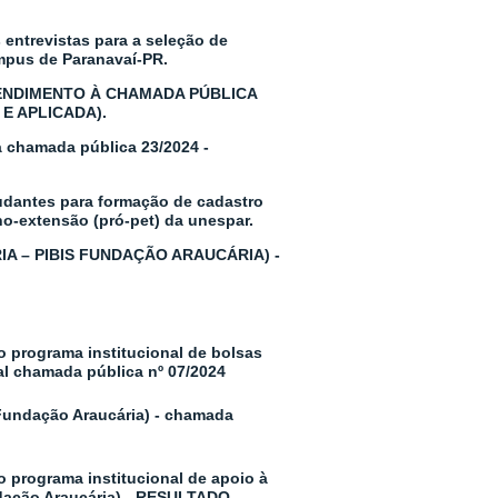
entrevistas para a seleção de
ampus de Paranavaí-PR.
ATENDIMENTO À CHAMADA PÚBLICA
E APLICADA).
à chamada pública 23/2024 -
studantes para formação de cadastro
no-extensão (pró-pet) da unespar.
A – PIBIS FUNDAÇÃO ARAUCÁRIA) -
o programa institucional de bolsas
al chamada pública nº 07/2024
(Fundação Araucária) - chamada
o programa institucional de apoio à
ndação Araucária) - RESULTADO