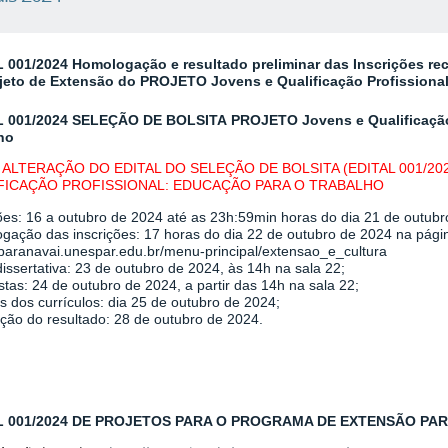
 001/2024 Homologação e resultado preliminar das Inscrições rec
jeto de Extensão do PROJETO Jovens e Qualificação Profissional
L 001/2024
SELEÇÃO DE BOLSITA
PROJETO Jovens e Qualificação
ho
: ALTERAÇÃO DO EDITAL DO SELEÇÃO DE BOLSITA (EDITAL 001/2
FICAÇÃO PROFISSIONAL: EDUCAÇÃO PARA O TRABALHO
ções: 16 a outubro de 2024 até as 23h:59min horas do dia 21 de outubr
gação das inscrições: 17 horas do dia 22 de outubro de 2024 na págin
/paranavai.unespar.edu.br/menu-principal/extensao_e_cultura
issertativa: 23 de outubro de 2024, às 14h na sala 22;
stas: 24 de outubro de 2024, a partir das 14h na sala 22;
s dos currículos: dia 25 de outubro de 2024;
ção do resultado: 28 de outubro de 2024.
L 001/2024 DE PROJETOS PARA O PROGRAMA DE EXTENSÃO PA