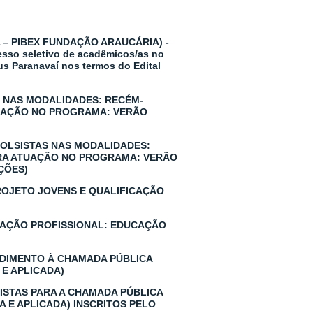
– PIBEX FUNDAÇÃO ARAUCÁRIA) -
so seletivo de acadêmicos/as no
s Paranavaí nos termos do Edital
S NAS MODALIDADES: RECÉM-
TUAÇÃO NO PROGRAMA: VERÃO
BOLSISTAS NAS MODALIDADES:
ARA ATUAÇÃO NO PROGRAMA: VERÃO
ÇÕES)
PROJETO JOVENS E QUALIFICAÇÃO
ICAÇÃO PROFISSIONAL: EDUCAÇÃO
ENDIMENTO À CHAMADA PÚBLICA
 E APLICADA)
SISTAS PARA A CHAMADA PÚBLICA
A E APLICADA) INSCRITOS PELO