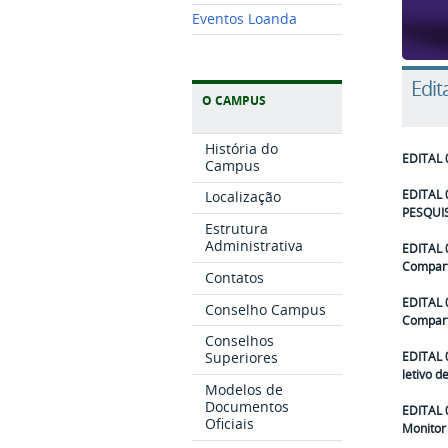
Eventos Loanda
Edit
O CAMPUS
História do
EDITAL 
Campus
EDITAL
Localização
PESQUI
Estrutura
Administrativa
EDITAL 
Compart
Contatos
EDITAL 
Conselho Campus
Compart
Conselhos
EDITAL 
Superiores
letivo d
Modelos de
Documentos
EDITAL 
Oficiais
Monitor 