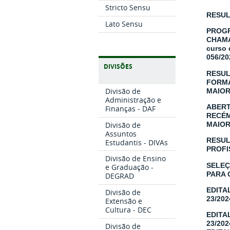
Stricto Sensu
RESULT
Lato Sensu
PROGR
CHAMAD
curso 
056/2
DIVISÕES
RESUL
FORMA
Divisão de
MAIOR
Administração e
ABERT
Finanças - DAF
RECÉM
Divisão de
MAIOR
Assuntos
RESUL
Estudantis - DIVAs
PROFI
Divisão de Ensino
SELEÇ
e Graduação -
PARA 
DEGRAD
EDITA
Divisão de
23/20
Extensão e
Cultura - DEC
EDITA
23/20
Divisão de