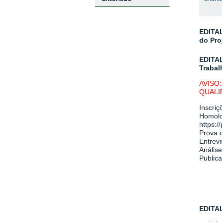
EDITAL
do Pro
EDITA
Trabal
AVISO
QUALI
Inscri
Homolo
https:/
Prova d
Entrevi
Análise
Publica
EDITA