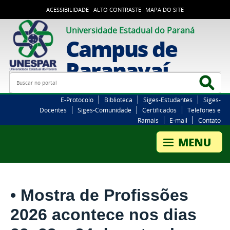
ACESSIBILIDADE
ALTO CONTRASTE
MAPA DO SITE
Universidade Estadual do Paraná
Campus de
Paranavaí
Busca
Bus
E-Protocolo
Biblioteca
Siges-Estudantes
Siges-
Docentes
Siges-Comunidade
Certificados
Telefones e
Ramais
E-mail
Contato
• Mostra de Profissões
2026 acontece nos dias