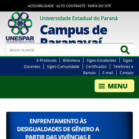
ACESSIBILIDADE
ALTO CONTRASTE
MAPA DO SITE
Universidade Estadual do Paraná
Campus de
Paranavaí
Busca
Bus
E-Protocolo
Biblioteca
Siges-Estudantes
Siges-
Docentes
Siges-Comunidade
Certificados
Telefones e
Ramais
E-mail
Contato