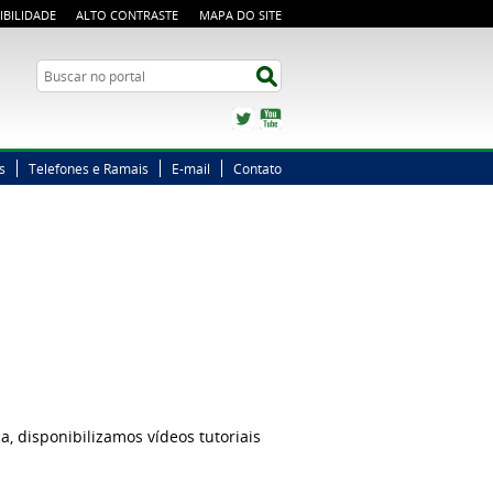
IBILIDADE
ALTO CONTRASTE
MAPA DO SITE
Busca
Buscar no portal
Twitter
YouTube
s
Telefones e Ramais
E-mail
Contato
, disponibilizamos vídeos tutoriais