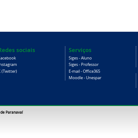
Redes sociais
Serviços
Facebook
Siges - Aluno
Instagram
Siges - Professor
 (Twitter)
E-mail - Office365
Moodle - Unespar
 de Paranavaí