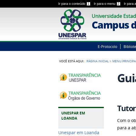
Ir para o conteúdo
1
Ir para o menu
2
Ir para
Universidade Estad
Campus d
E-Protocolo
Bibliot
VOCÊ ESTÁ AQUI:
PÁGINA INICIAL
>
MENU PRINCIPA
Gui
Tutor
UNESPAR EM
LOANDA
Com o ob
para a a
Unespar em Loanda