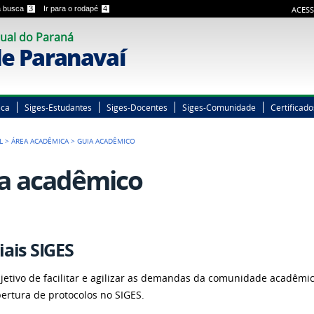
 a busca
3
Ir para o rodapé
4
ACESS
ual do Paraná
e Paranavaí
eca
Siges-Estudantes
Siges-Docentes
Siges-Comunidade
Certificado
L
>
ÁREA ACADÊMICA
>
GUIA ACADÊMICO
a acadêmico
iais SIGES
jetivo de facilitar e agilizar as demandas da comunidade acadêmica
bertura de protocolos no SIGES.