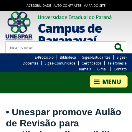
ACESSIBILIDADE
ALTO CONTRASTE
MAPA DO SITE
Universidade Estadual do Paraná
Campus de
Paranavaí
Busca
Bus
E-Protocolo
Biblioteca
Siges-Estudantes
Siges-
Docentes
Siges-Comunidade
Certificados
Telefones e
Ramais
E-mail
Contato
• Unespar promove Aulão
de Revisão para