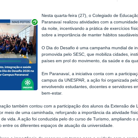
Nesta quarta-feira (27), o Colegiado de Educa
Exibir carrossel de imagens
Paranavaí realizou atividades com a comunidad
da noite, incentivando a prática de exercícios fís
sobre a importância de manter hábitos saudáveis 
O Dia do Desafio é uma campanha mundial de incen
promovida pelo SESC, que mobiliza cidades, ins
países em prol do movimento, da saúde e da qua
Em Paranavaí, a iniciativa conta com a participaçã
campus da UNESPAR, a ação foi organizada pelo
envolvendo estudantes, docentes e servidores e
bem-estar.
mação também contou com a participação dos alunos da Extensão de L
or meio de uma caminhada, reforçando a importância da atividade fís
 de vida. A ação foi conduzida pelo do curso de Turismo, ampliando o 
o entre os diferentes espaços de atuação da universidade.