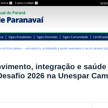
 a busca
3
Ir para o rodapé
4
ACESS
ual do Paraná
e Paranavaí
eca
Siges-Estudantes
Siges-Docentes
Siges-Comunidade
Certificado
TA NOTÍCIAS GERAIS
>
• MOVIMENTO, INTEGRAÇÃO E SAÚDE MARCARAM O DIA DO DESAFIO 20
ovimento, integração e saúde
Desafio 2026 na Unespar Cam