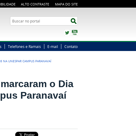
IBILIDADE
ALTO CONTRASTE
MAPA DO SITE
Busca
Buscar no portal
Twitter
YouTube
s
Telefones e Ramais
E-mail
Contato
26 NA UNESPAR CAMPUS PARANAVAÍ
 marcaram o Dia
pus Paranavaí