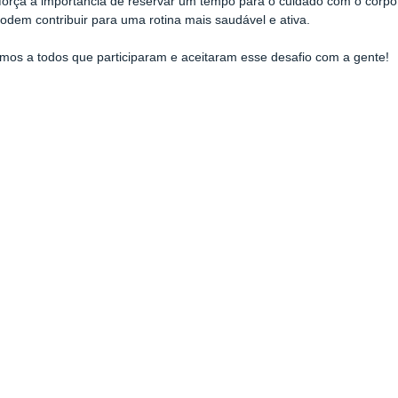
força a importância de reservar um tempo para o cuidado com o cor
podem contribuir para uma rotina mais saudável e ativa.
os a todos que participaram e aceitaram esse desafio com a gente!