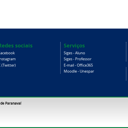
Redes sociais
Serviços
Facebook
Siges - Aluno
Instagram
Siges - Professor
 (Twitter)
E-mail - Office365
Moodle - Unespar
 de Paranavaí