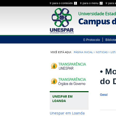
Ir para o conteúdo
1
Ir para o menu
2
Ir para
Universidade Estad
Campus d
E-Protocolo
Bibliot
VOCÊ ESTÁ AQUI:
PÁGINA INICIAL
>
NOTICIAS
>
LIS
• M
do 
Geral
UNESPAR EM
LOANDA
Unespar em Loanda