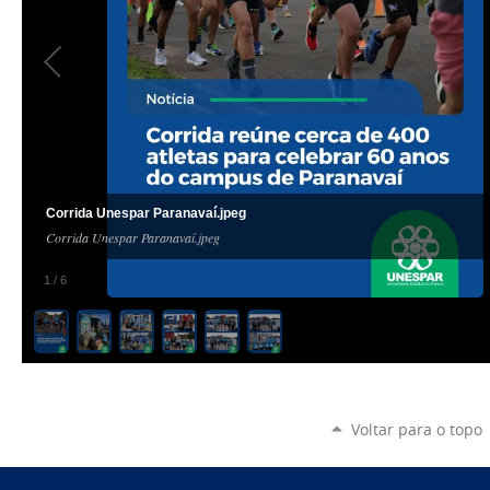
Corrida Unespar Paranavaí.jpeg
Corrida Unespar Paranavaí.jpeg
1
/
6
Voltar para o topo