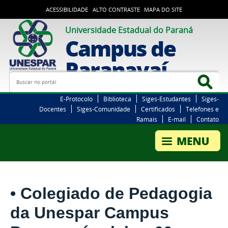
ACESSIBILIDADE
ALTO CONTRASTE
MAPA DO SITE
Universidade Estadual do Paraná
Campus de
Paranavaí
Busca
Bus
E-Protocolo
Biblioteca
Siges-Estudantes
Siges-
Docentes
Siges-Comunidade
Certificados
Telefones e
Ramais
E-mail
Contato
• Colegiado de Pedagogia
da Unespar Campus