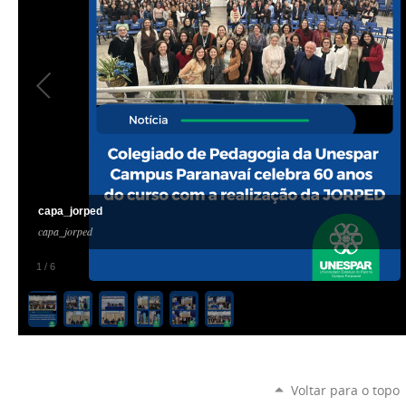
capa_jorped
capa_jorped
1
/
6
Voltar para o topo