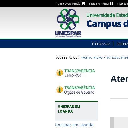
Ir para o conteúdo
1
Ir para o menu
2
Ir para
Universidade Estad
Campus d
E-Protocolo
Bibliot
VOCÊ ESTÁ AQUI:
PÁGINA INICIAL
>
NOTÍCIAS ANTI
Ate
UNESPAR EM
LOANDA
Unespar em Loanda