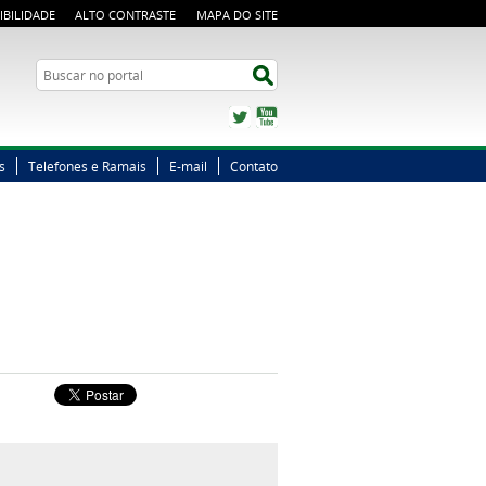
IBILIDADE
ALTO CONTRASTE
MAPA DO SITE
Busca
Buscar no portal
Twitter
YouTube
s
Telefones e Ramais
E-mail
Contato