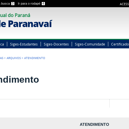
 a busca
3
Ir para o rodapé
4
ACESS
ual do Paraná
e Paranavaí
eca
Siges-Estudantes
Siges-Docentes
Siges-Comunidade
Certificado
GAS
>
ARQUIVOS
>
ATENDIMENTO
ndimento
ATENDIMENTO