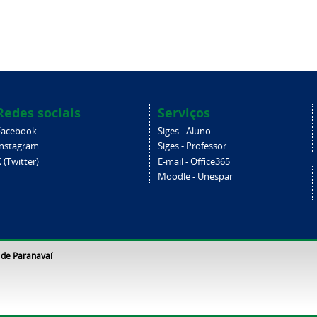
Redes sociais
Serviços
Facebook
Siges - Aluno
Instagram
Siges - Professor
 (Twitter)
E-mail - Office365
Moodle - Unespar
 de Paranavaí