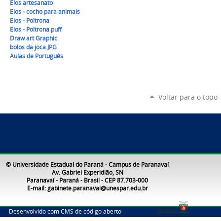
Elos artesanato
Elos - cocho para animais
Elos - Poltrona
Elos - Poltrona puff
Draw art Graphic
bolos da joca.JPG
Aulas de Português
Voltar para o topo
© Universidade Estadual do Paraná - Campus de Paranavaí
Av. Gabriel Experidião, SN
Paranavaí - Paraná - Brasil - CEP 87.703-000
E-mail: gabinete.paranavai@unespar.edu.br
Desenvolvido com CMS de código aberto