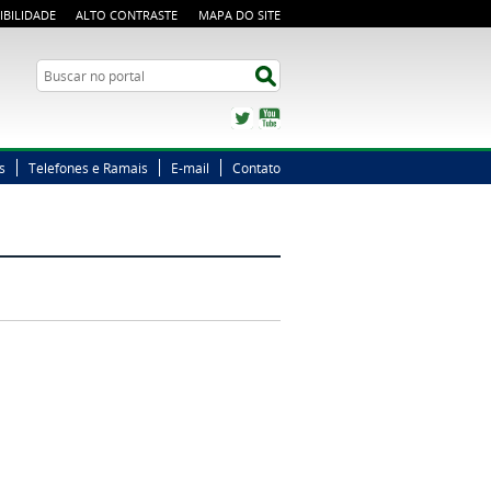
IBILIDADE
ALTO CONTRASTE
MAPA DO SITE
Busca
Buscar no portal
Twitter
YouTube
s
Telefones e Ramais
E-mail
Contato