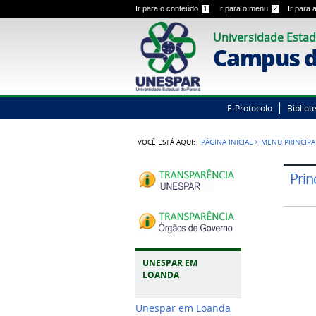
Ir para o conteúdo
1
Ir para o menu
2
Ir para
Universidade Estad
Campus d
E-Protocolo
Bibliot
VOCÊ ESTÁ AQUI:
PÁGINA INICIAL
>
MENU PRINCIPA
Prin
UNESPAR EM
LOANDA
Unespar em Loanda