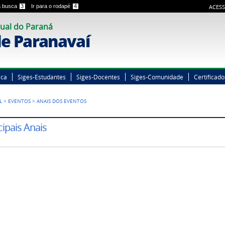
 a busca
3
Ir para o rodapé
4
ACESS
ual do Paraná
e Paranavaí
eca
Siges-Estudantes
Siges-Docentes
Siges-Comunidade
Certificado
L
>
EVENTOS
>
ANAIS DOS EVENTOS
cipais Anais