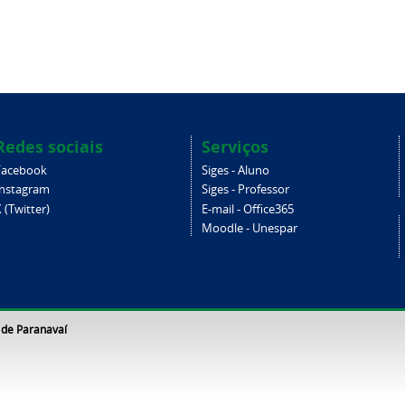
Redes sociais
Serviços
Facebook
Siges - Aluno
Instagram
Siges - Professor
 (Twitter)
E-mail - Office365
Moodle - Unespar
 de Paranavaí