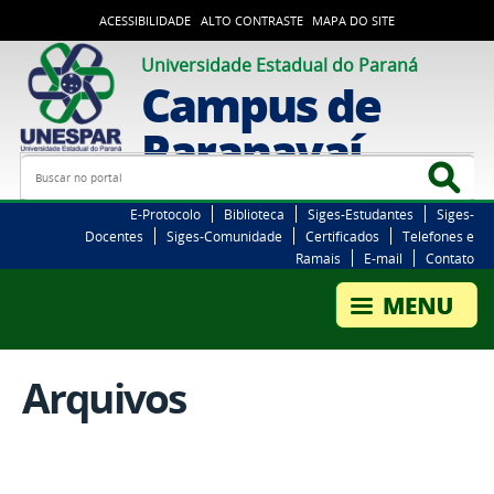
ACESSIBILIDADE
ALTO CONTRASTE
MAPA DO SITE
Universidade Estadual do Paraná
Campus de
Paranavaí
Busca
Bus
E-Protocolo
Biblioteca
Siges-Estudantes
Siges-
Docentes
Siges-Comunidade
Certificados
Telefones e
Ramais
E-mail
Contato
Arquivos