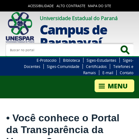
ACESSIBILIDADE
ALTO CONTRASTE
MAPA DO SITE
Universidade Estadual do Paraná
Campus de
Paranavaí
Busca
Bus
E-Protocolo
Biblioteca
Siges-Estudantes
Siges-
Docentes
Siges-Comunidade
Certificados
Telefones e
Ramais
E-mail
Contato
• Você conhece o Portal
da Transparência da