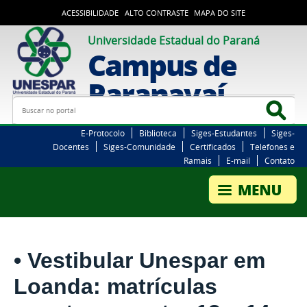
ACESSIBILIDADE
ALTO CONTRASTE
MAPA DO SITE
Universidade Estadual do Paraná
Campus de
Paranavaí
Busca
Bus
E-Protocolo
Biblioteca
Siges-Estudantes
Siges-
Docentes
Siges-Comunidade
Certificados
Telefones e
Ramais
E-mail
Contato
• Vestibular Unespar em
Loanda: matrículas