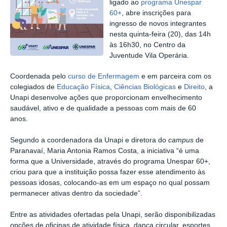
ligado ao
programa Unespar
60+
, abre inscrições para
ingresso de novos integrantes
nesta quinta-feira (20), das 14h
às 16h30, no Centro da
Juventude Vila Operária.
Coordenada pelo
curso de Enfermagem
e em parceira com os
colegiados de
Educação Física
,
Ciências Biológicas
e
Direito
, a
Unapi desenvolve ações que proporcionam envelhecimento
saudável, ativo e de qualidade a pessoas com mais de 60
anos.
Segundo a coordenadora da Unapi e diretora do
campus
de
Paranavaí, Maria Antonia Ramos Costa, a iniciativa “é uma
forma que a Universidade, através do programa Unespar 60+,
criou para que a instituição possa fazer esse atendimento às
pessoas idosas, colocando-as em um espaço no qual possam
permanecer ativas dentro da sociedade”.
Entre as atividades ofertadas pela Unapi, serão disponibilizadas
opções de oficinas de atividade física, dança circular, esportes,