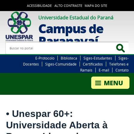
ACESSIBILIDADE
ALTO CONTRASTE
MAPA DO SITE
Universidade Estadual do Paraná
Campus de
Paranavaí
Busca
Bus
E-Protocolo
Biblioteca
Siges-Estudantes
Siges-
Docentes
Siges-Comunidade
Certificados
Telefones e
Ramais
E-mail
Contato
• Unespar 60+:
Universidade Aberta à