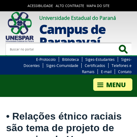
ACESSIBILIDADE
ALTO CONTRASTE
MAPA DO SITE
Universidade Estadual do Paraná
Campus de
Paranavaí
Busca
Bus
E-Protocolo
Biblioteca
Siges-Estudantes
Siges-
Docentes
Siges-Comunidade
Certificados
Telefones e
Ramais
E-mail
Contato
• Relações étnico raciais
são tema de projeto de