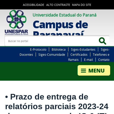
ACESSIBILIDADE
ALTO CONTRASTE
MAPA DO SITE
Universidade Estadual do Paraná
Campus de
Paranavaí
Busca
Bus
E-Protocolo
Biblioteca
Siges-Estudantes
Siges-
Docentes
Siges-Comunidade
Certificados
Telefones e
Ramais
E-mail
Contato
• Prazo de entrega de
relatórios parciais 2023-24