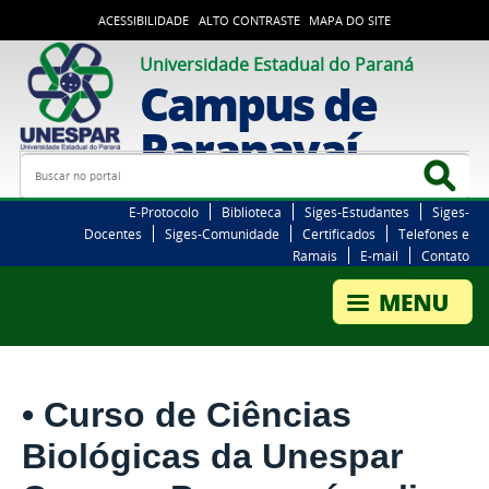
ACESSIBILIDADE
ALTO CONTRASTE
MAPA DO SITE
Universidade Estadual do Paraná
Campus de
Paranavaí
Busca
Bus
E-Protocolo
Biblioteca
Siges-Estudantes
Siges-
Docentes
Siges-Comunidade
Certificados
Telefones e
Ramais
E-mail
Contato
• Curso de Ciências
Biológicas da Unespar