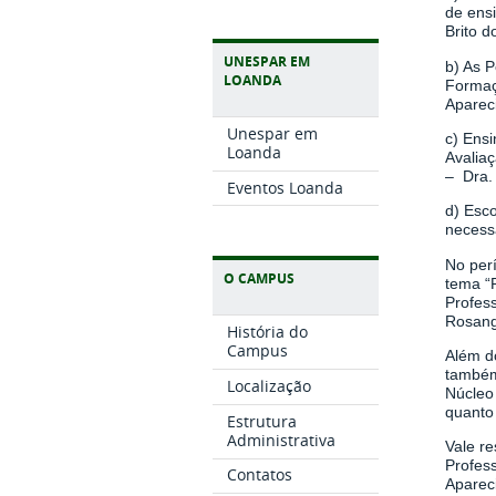
de ens
Brito d
UNESPAR EM
b) As 
LOANDA
Formaç
Apareci
Unespar em
c) Ens
Loanda
Avaliaç
– Dra.
Eventos Loanda
d) Esc
necess
No per
O CAMPUS
tema “
Profes
Rosang
História do
Campus
Além d
também
Localização
Núcleo
quanto 
Estrutura
Administrativa
Vale re
Profes
Contatos
Aparec