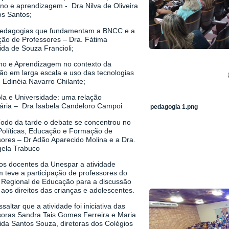
ino e aprendizagem - Dra Nilva de Oliveira
os Santos;
Pedagogias que fundamentam a BNCC e a
ão de Professores – Dra. Fátima
da de Souza Francioli;
ino e Aprendizagem no contexto da
ão em larga escala e uso das tecnologias
 Edinéia Navarro Chilante;
ola e Universidade: uma relação
ária – Dra Isabela Candeloro Campoi
pedagogia 1.png
íodo da tarde o debate se concentrou no
Políticas, Educação e Formação de
sores – Dr Adão Aparecido Molina e a Dra.
ela Trabuco
os docentes da Unespar a atividade
 teve a participação de professores do
 Regional de Educação para a discussão
aos direitos das crianças e adolescentes.
ssaltar que a atividade foi iniciativa das
soras Sandra Tais Gomes Ferreira e Maria
ida Santos Souza, diretoras dos Colégios