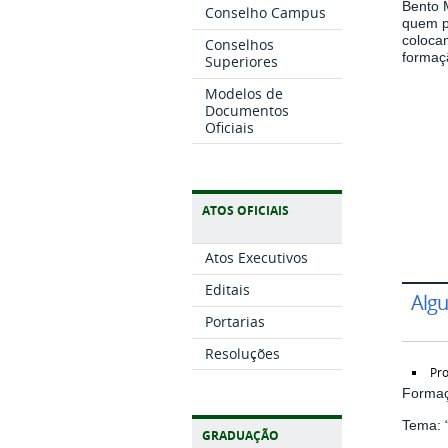
Bento M
Conselho Campus
quem p
coloca
Conselhos
formaç
Superiores
Modelos de
Documentos
Oficiais
ATOS OFICIAIS
Atos Executivos
Editais
Alg
Portarias
Resoluções
Pro
Formaç
Tema: “
GRADUAÇÃO