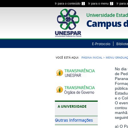
Ir para o conteúdo
1
Ir para o menu
2
Ir para
Universidade Estad
Campus d
E-Protocolo
Bibliot
VOCÊ ESTÁ AQUI:
PÁGINA INICIAL
>
MENU GRADUA
No dia 
de Ped
Paranav
Formaç
pública
Estadu
e o Col
O event
A UNIVERSIDADE
contou 
manhã 
seguin
Outras Informações
a) O P