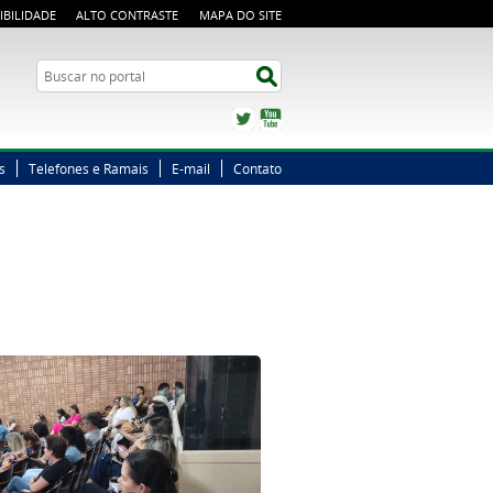
IBILIDADE
ALTO CONTRASTE
MAPA DO SITE
Busca
Buscar no portal
Twitter
YouTube
s
Telefones e Ramais
E-mail
Contato