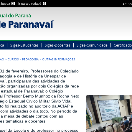
 a busca
3
Ir para o rodapé
4
ACESS
ual do Paraná
e Paranavaí
eca
Siges-Estudantes
Siges-Docentes
Siges-Comunidade
Certificado
ÇÃO
>
CURSOS
>
PEDAGOGIA
>
OUTRAS INFORMAÇÕES
01 de fevereiro, Professores do Colegiado
agogia e de História da Unespar de
aí, participaram das atividades de
ão organizadas por dois Colégios da rede
 estadual de Paranavaí: o Colégio
al Professor Bento Munhoz da Rocha Neto
égio Estadual Cívico Militar Silvio Vidal.
o foi realizado no auditório da ACIAP e
com atividades o dia todo. No período da
a mesa de debate contou com as
tes temáticas e docentes:
apel da Escola e do professor no processo