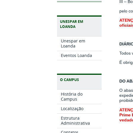
III – B
pelo co
ATENÇÃ
UNESPAR EM
oficiai
LOANDA
Unespar em
DIÁRI
Loanda
Todos 
Eventos Loanda
É obrig
O CAMPUS
DO AB
O abas
História do
expedi
Campus
proibid
Localização
ATENÇÃ
Prime 
Estrutura
vedado
Administrativa
Contatos