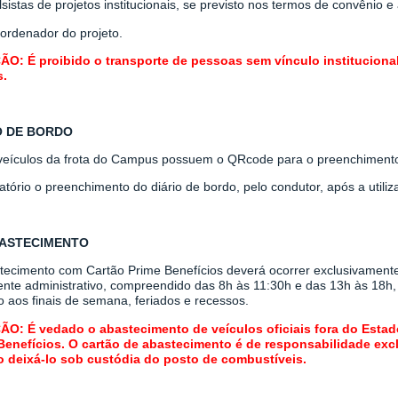
olsistas de projetos institucionais, se previsto nos termos de convênio e
ordenador do projeto.
O: É proibido o transporte de pessoas sem vínculo institucion
s.
O DE BORDO
veículos da frota do Campus possuem o QRcode para o preenchimento 
atório o preenchimento do diário de bordo, pelo condutor, após a utiliz
ASTECIMENTO
tecimento com Cartão Prime Benefícios deverá ocorrer exclusivamente 
ente administrativo, compreendido das 8h às 11:30h e das 13h às 18h,
o aos finais de semana, feriados e recessos
.
O: É vedado o abastecimento de veículos oficiais fora do Esta
Benefícios. O cartão de abastecimento é de responsabilidade exc
 deixá-lo sob custódia do posto de combustíveis.