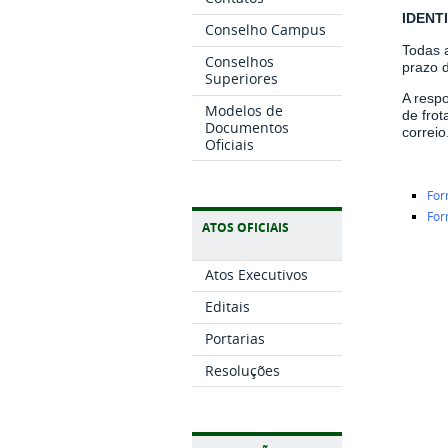
IDENT
Conselho Campus
Todas 
Conselhos
prazo d
Superiores
A respo
Modelos de
de fro
Documentos
correio
Oficiais
For
For
ATOS OFICIAIS
Atos Executivos
Editais
Portarias
Resoluções