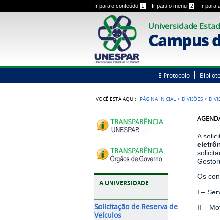
Ir para o conteúdo
1
Ir para o menu
2
Ir para
Universidade Estad
Campus d
E-Protocolo
Bibliot
VOCÊ ESTÁ AQUI:
PÁGINA INICIAL
>
DIVISÕES
>
DIVI
AGENDA
A solic
eletrô
solicit
Gestor
Os cond
A UNIVERSIDADE
I – Se
Solicitação de Reserva de
II – Mo
Veículos