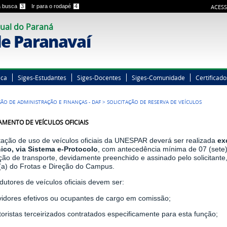
 a busca
3
Ir para o rodapé
4
ACESS
ual do Paraná
e Paranavaí
eca
Siges-Estudantes
Siges-Docentes
Siges-Comunidade
Certificado
SÃO DE ADMINISTRAÇÃO E FINANÇAS - DAF
>
SOLICITAÇÃO DE RESERVA DE VEÍCULOS
MENTO DE VEÍCULOS OFICIAIS
itação de uso de veículos oficiais da UNESPAR deverá ser realizada
ex
nico, via Sistema e-Protocolo
, com antecedência mínima de 07 (sete)
ação de transporte, devidamente preenchido e assinado pelo solicitan
(a) do Frotas e Direção do Campus.
utores de veículos oficiais devem ser:
rvidores efetivos ou ocupantes de cargo em comissão;
toristas terceirizados contratados especificamente para esta função;