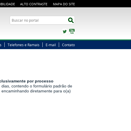
IBILIDADE
ALTO CONTRASTE
MAPA DO SITE
Busca
Buscar no portal
Twitter
YouTube
s
Telefones e Ramais
E-mail
Contato
clusivamente por processo
 dias, contendo o formulário padrão de
te, encaminhando diretamente para o(a)