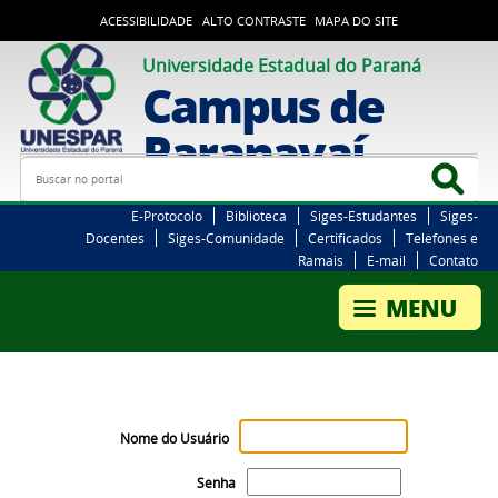
ACESSIBILIDADE
ALTO CONTRASTE
MAPA DO SITE
Universidade Estadual do Paraná
Campus de
Paranavaí
Busca
Bus
E-Protocolo
Biblioteca
Siges-Estudantes
Siges-
Docentes
Siges-Comunidade
Certificados
Telefones e
Ramais
E-mail
Contato
Nome do Usuário
Senha