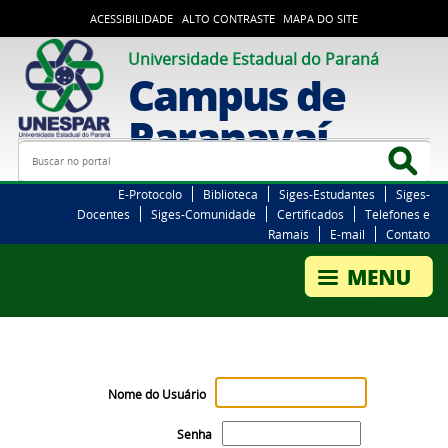
ACESSIBILIDADE
ALTO CONTRASTE
MAPA DO SITE
Universidade Estadual do Paraná
Campus de
Paranavaí
Busca
Bus
E-Protocolo
Biblioteca
Siges-Estudantes
Siges-
Docentes
Siges-Comunidade
Certificados
Telefones e
Ramais
E-mail
Contato
Nome do Usuário
Senha