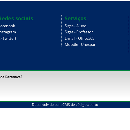
Redes sociais
Serviços
Facebook
Siges - Aluno
Instagram
Siges - Professor
 (Twitter)
E-mail - Office365
Moodle - Unespar
 de Paranavaí
Desenvolvido com CMS de código aberto