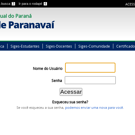
 a busca
3
Ir para o rodapé
4
ACESS
ual do Paraná
e Paranavaí
eca
Siges-Estudantes
Siges-Docentes
Siges-Comunidade
Certificado
Nome do Usuário
Senha
Esqueceu sua senha?
Se você esqueceu a sua senha,
podemos enviar uma nova para você
.