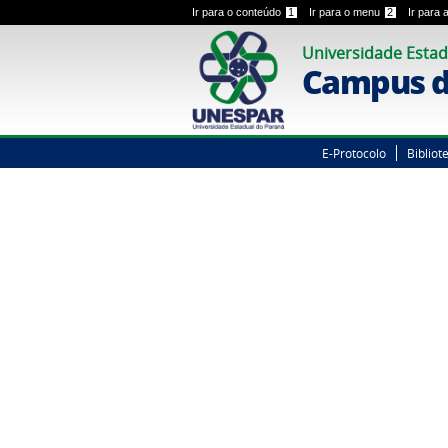
Ir para o conteúdo
1
Ir para o menu
2
Ir para
Universidade Estad
Campus d
E-Protocolo
Bibliot