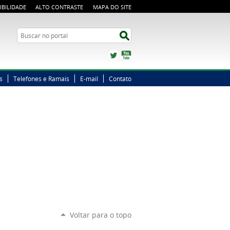
IBILIDADE
ALTO CONTRASTE
MAPA DO SITE
Busca
Buscar no portal
Twitter
YouTube
s
Telefones e Ramais
E-mail
Contato
Voltar para o topo