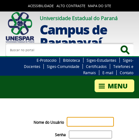
ACESSIBILIDADE
ALTO CONTRASTE
MAPA DO SITE
Universidade Estadual do Paraná
Campus de
Paranavaí
Busca
Bus
E-Protocolo
Biblioteca
Siges-Estudantes
Siges-
Docentes
Siges-Comunidade
Certificados
Telefones e
Ramais
E-mail
Contato
Nome do Usuário
Senha