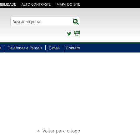
IBILIDADE
ALTO CONTRASTE
MAPA DO SITE
Busca
Buscar no portal
Twitter
YouTube
s
Telefones e Ramais
E-mail
Contato
Voltar para o topo