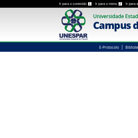
Ir para o conteúdo
1
Ir para o menu
2
Ir para
Universidade Estad
Campus d
E-Protocolo
Bibliot