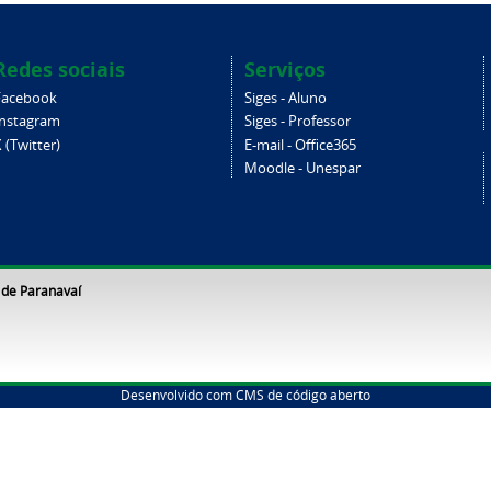
Redes sociais
Serviços
Facebook
Siges - Aluno
Instagram
Siges - Professor
 (Twitter)
E-mail - Office365
Moodle - Unespar
 de Paranavaí
Desenvolvido com CMS de código aberto