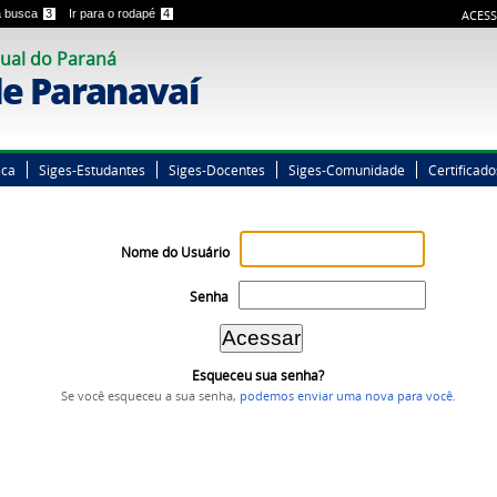
 a busca
3
Ir para o rodapé
4
ACESS
ual do Paraná
e Paranavaí
eca
Siges-Estudantes
Siges-Docentes
Siges-Comunidade
Certificado
Nome do Usuário
Senha
Esqueceu sua senha?
Se você esqueceu a sua senha,
podemos enviar uma nova para você
.