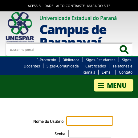
ACESSIBILIDADE
ALTO CONTRASTE
MAPA DO SITE
Universidade Estadual do Paraná
Campus de
Paranavaí
Busca
Bus
E-Protocolo
Biblioteca
Siges-Estudantes
Siges-
Docentes
Siges-Comunidade
Certificados
Telefones e
Ramais
E-mail
Contato
Nome do Usuário
Senha