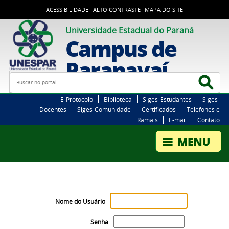
ACESSIBILIDADE
ALTO CONTRASTE
MAPA DO SITE
Universidade Estadual do Paraná
Campus de
Paranavaí
Busca
Bus
E-Protocolo
Biblioteca
Siges-Estudantes
Siges-
Docentes
Siges-Comunidade
Certificados
Telefones e
Ramais
E-mail
Contato
Nome do Usuário
Senha