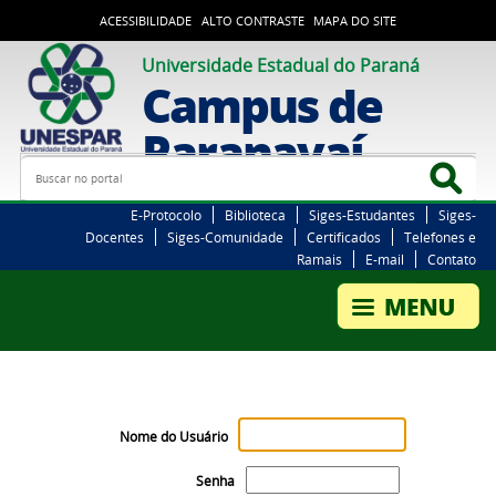
ACESSIBILIDADE
ALTO CONTRASTE
MAPA DO SITE
Universidade Estadual do Paraná
Campus de
Paranavaí
Busca
Bus
E-Protocolo
Biblioteca
Siges-Estudantes
Siges-
Docentes
Siges-Comunidade
Certificados
Telefones e
Ramais
E-mail
Contato
Nome do Usuário
Senha