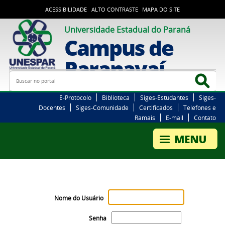
ACESSIBILIDADE
ALTO CONTRASTE
MAPA DO SITE
Universidade Estadual do Paraná
Campus de
Paranavaí
Busca
Bus
E-Protocolo
Biblioteca
Siges-Estudantes
Siges-
Docentes
Siges-Comunidade
Certificados
Telefones e
Ramais
E-mail
Contato
Nome do Usuário
Senha