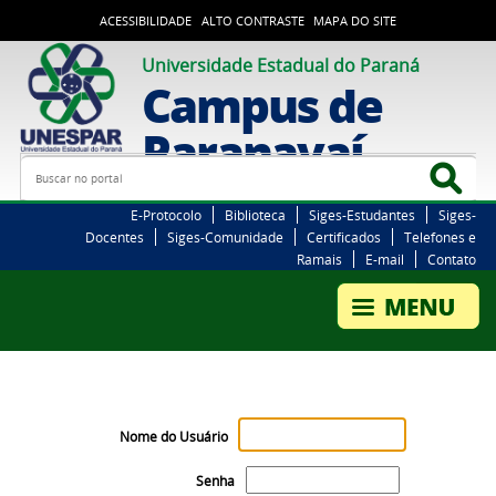
ACESSIBILIDADE
ALTO CONTRASTE
MAPA DO SITE
Universidade Estadual do Paraná
Campus de
Paranavaí
Busca
Bus
E-Protocolo
Biblioteca
Siges-Estudantes
Siges-
Docentes
Siges-Comunidade
Certificados
Telefones e
Ramais
E-mail
Contato
Nome do Usuário
Senha