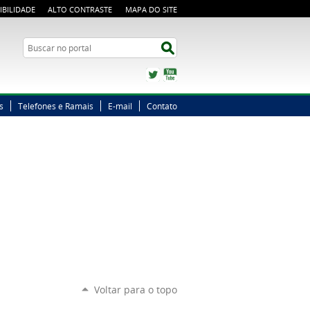
IBILIDADE
ALTO CONTRASTE
MAPA DO SITE
Busca
Buscar no portal
Twitter
YouTube
s
Telefones e Ramais
E-mail
Contato
Voltar para o topo