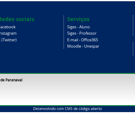
Redes sociais
Serviços
Facebook
Siges - Aluno
Instagram
Siges - Professor
 (Twitter)
E-mail - Office365
Moodle - Unespar
 de Paranavaí
Desenvolvido com CMS de código aberto