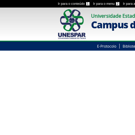
Ir para o conteúdo
1
Ir para o menu
2
Ir para
Universidade Estad
Campus d
E-Protocolo
Bibliot