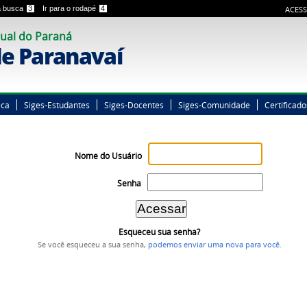
 a busca
3
Ir para o rodapé
4
ACESS
ual do Paraná
e Paranavaí
eca
Siges-Estudantes
Siges-Docentes
Siges-Comunidade
Certificado
Nome do Usuário
Senha
Esqueceu sua senha?
Se você esqueceu a sua senha,
podemos enviar uma nova para você
.