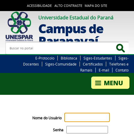
ACESSIBILIDADE
ALTO CONTRASTE
MAPA DO SITE
Universidade Estadual do Paraná
Campus de
Paranavaí
Busca
Bus
E-Protocolo
Biblioteca
Siges-Estudantes
Siges-
Docentes
Siges-Comunidade
Certificados
Telefones e
Ramais
E-mail
Contato
Nome do Usuário
Senha